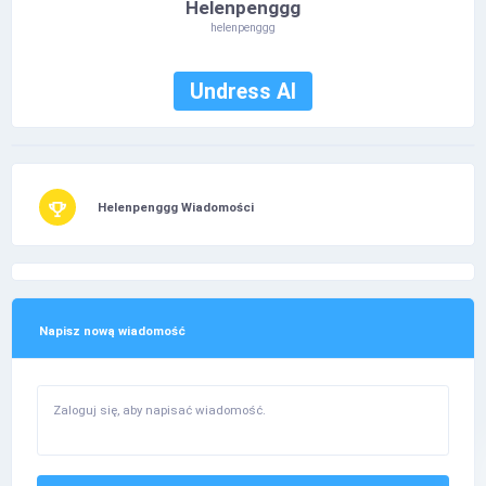
Helenpenggg
helenpenggg
Undress AI
Helenpenggg Wiadomości
Napisz nową wiadomość