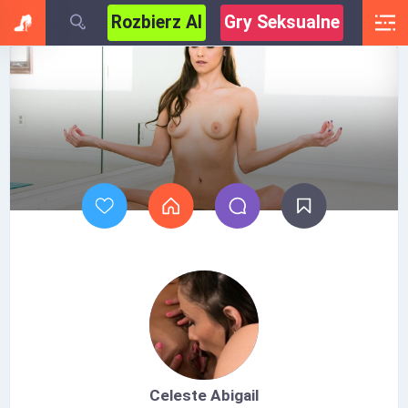
Rozbierz AI
Gry Seksualne
Celeste Abigail